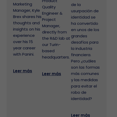
Product
Marketing
de la
Quality
Manager, Kyle
usurpación de
Engineer &
Brex shares his
identidad se
Project
thoughts and
ha convertido
Manager,
insights on his
en unos de los
directly from
experience
grandes
the R&D lab at
over his 15
desafíos para
our Turin-
year career
la industria
based
with Panini.
financiera.
headquarters.
Pero ¿cuáles
son las formas
Leer más
más comunes
Leer más
y las medidas
para evitar el
robo de
identidad?
Leer más