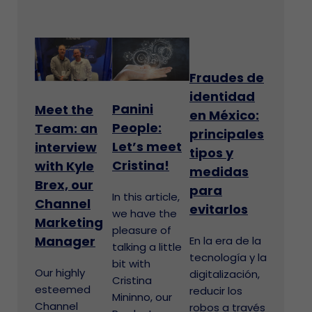
Fraudes de
identidad
Panini
Meet the
en México:
People:
Team: an
principales
Let’s meet
interview
tipos y
Cristina!
with Kyle
medidas
Brex, our
para
In this article,
Channel
evitarlos
we have the
Marketing
pleasure of
Manager
En la era de la
talking a little
tecnología y la
bit with
Our highly
digitalización,
Cristina
esteemed
reducir los
Mininno, our
Channel
robos a través