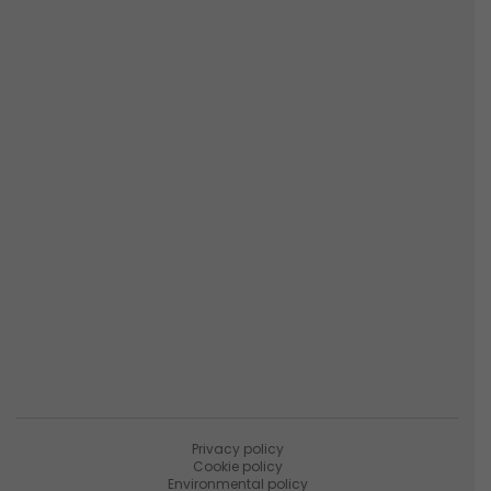
North America
1229 Byers Road
Miamisburg, OH 45342 – USA
Phone:
+1.937.291.2195
Links Populares
Descripción general de la empresa
Resumen de productos
Sobre Matica Fintec
Ùnete a la encuesta
Recursos
Noticias
PaniniNotes Blog
Eventos
Privacy policy
Cookie policy
Environmental policy