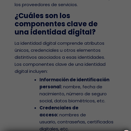
los proveedores de servicios.
¿Cuáles son los
componentes clave de
una identidad digital?
La identidad digital comprende atributos
Términos
únicos, credenciales u otros elementos
distintivos asociados a esas identidades.
de garantía
Los componentes clave de una identidad
y
digital incluyen:
iver Policy y
mantenimiento
digo Abierto
de
Información de identificación
escáneres
personal:
nombre, fecha de
gistro de
nacimiento, número de seguro
rantía
Términos
social, datos biométricos, etc.
de garantía
Credenciales de
rminos de
y
acceso:
nombres de
rantía y
usuario, contraseñas, certificados
mantenimiento
Encuentre
h
ntenimiento
digitales, etc.
de BioCred