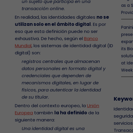
un sujeto que participa en una
as a 
transacción online.
Provi
En realidad, las identidades digitales
no se
utilizan solo en el ámbito digital
. Es por
Panini
eso que esta definición puede no ser
prese
exhaustiva. De hecho, según el
Banco
expan
Mundial
, los sistemas de identidad digital (ID
its B
digital) son:
soluti
registros centrales que almacenan
at Ide
datos personales en formato digital y
Week
credenciales que dependen de
mecanismos digitales, en lugar de
físicos, para autenticar la identidad
de su titular.
Keywo
Dentro del contexto europeo, la
Unión
Identidad
Europea
también
la ha definido
de la
segurid
siguiente manera:
servicios
Una identidad digital es una
Transac