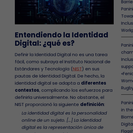
Barrie
Panin
Towa
Inclus
Work
Entendiendo la Identidad
Digital: ¿qué es?
Panin
cham
Definir la Identidad Digital no es una tarea
Inclus
fácil, como subraya el Instituto Nacional de
suppo
Estándares y Tecnología (
NIST
) en sus
«Fenic
pautas de Identidad Digital. De hecho, la
Wome
identidad digital se adapta a
diferentes
Rugb
contextos
, complicando los esfuerzos para
definirla universalmente. No obstante, el
Panin
NIST proporcionó la siguiente
definición
:
in th
La identidad digital es la personalidad
Biome
online de un sujeto. [...] La identidad
Digita
digital es la representación única de
Flags