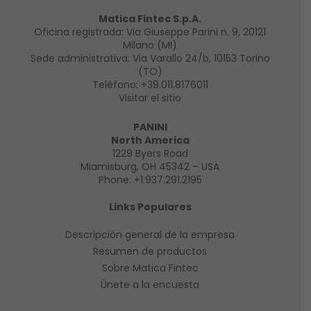
Matica Fintec S.p.A.
Oficina registrada: Via Giuseppe Parini n. 9, 20121
Milano (MI)
Sede administrativa: Via Varallo 24/b, 10153 Torino
(TO)
Teléfono:
+39.011.8176011
Visitar el sitio
PANINI
North America
1229 Byers Road
Miamisburg, OH 45342 – USA
Phone:
+1.937.291.2195
Links Populares
Descripción general de la empresa
Resumen de productos
Sobre Matica Fintec
Ùnete a la encuesta