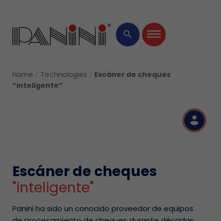
×
search
Home
/
Technologies
/
Escáner de cheques
“inteligente”
R
Escáner de cheques
"inteligente"
Panini ha sido un conocido proveedor de equipos
de procesamiento de cheques durante décadas.