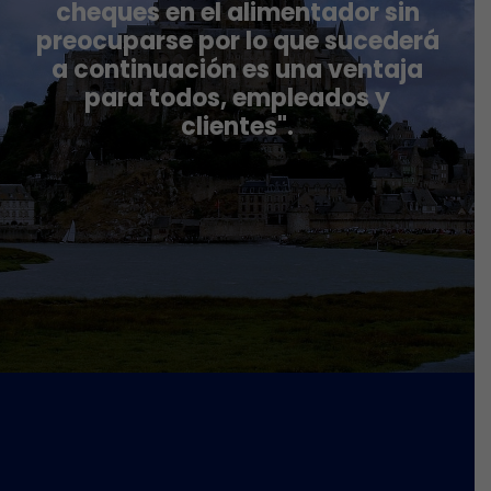
cheques en el alimentador sin
preocuparse por lo que sucederá
a continuación es una ventaja
para todos, empleados y
clientes".
s
ntía