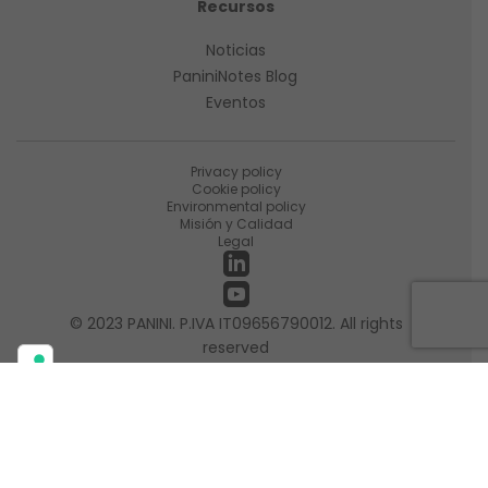
Recursos
Noticias
PaniniNotes Blog
Eventos
Privacy policy
Cookie policy
Environmental policy
Misión y Calidad
Legal
© 2023 PANINI. P.IVA IT09656790012. All rights
reserved
Sus opciones de privacidad
Aviso en el momento de la recogida