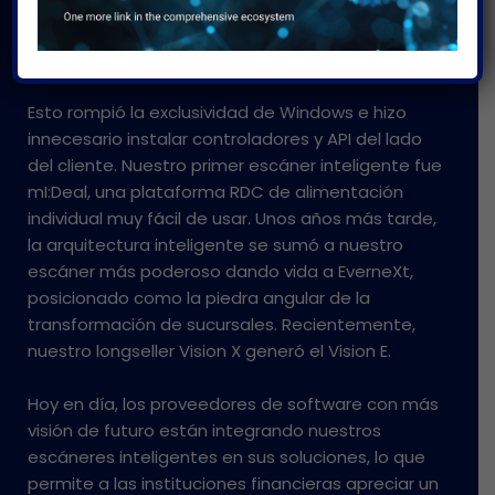
Português
protocolos necesarios y también era capaz de
realizar tipos de conexiones no nativas, a través
de un dongle USB.
Esto rompió la exclusividad de Windows e hizo
innecesario instalar controladores y API del lado
del cliente. Nuestro primer escáner inteligente fue
mI:Deal, una plataforma RDC de alimentación
individual muy fácil de usar. Unos años más tarde,
la arquitectura inteligente se sumó a nuestro
escáner más poderoso dando vida a EverneXt,
posicionado como la piedra angular de la
transformación de sucursales. Recientemente,
nuestro longseller Vision X generó el Vision E.
Hoy en día, los proveedores de software con más
visión de futuro están integrando nuestros
escáneres inteligentes en sus soluciones, lo que
permite a las instituciones financieras apreciar un