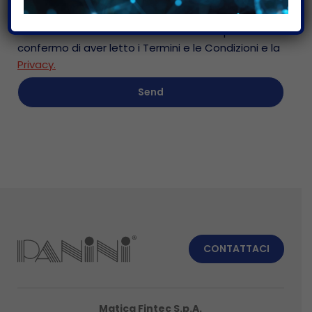
servizio di Google.
Acconsento al trattamento dei dati personali e
confermo di aver letto i Termini e le Condizioni e la
Privacy.
CONTATTACI
Matica Fintec S.p.A.