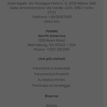
Sede legale: Via Giuseppe Parini n. 9, 20121 Milano (MI)
Sede amministrativa: Via Varallo 24/b, 10153 Torino
(TO)
Telefono:
+39.011.8176011
Visita sito
PANINI
North America
1229 Byers Road
Miamisburg, OH 45342 – USA
Phone:
+1.937.291.2195
Link più visitati
Panoramica Aziendale
Panoramica Prodotti
Su Matica Fintec
Partecipa al sondaggio
Risorse
Notizie