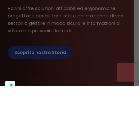
Panini offre soluzioni affidabili ed ergonomiche
progettate per aiutare istituzioni e aziende di vari
settori a gestire in modo sicuro le informazioni di
valore e a prevenire le frodi.
Scopri la nostra Storia
Home
/
Company Overview