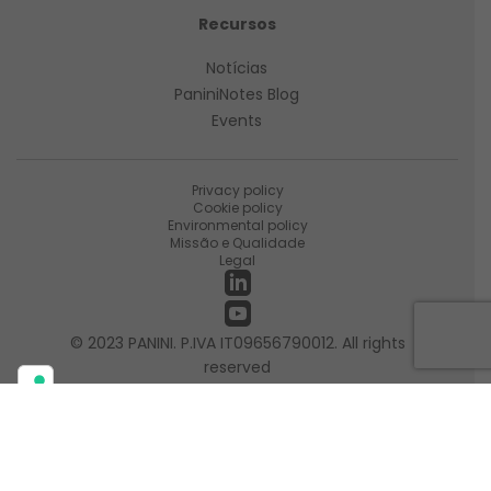
Recursos
Notícias
PaniniNotes Blog
Events
Privacy policy
Cookie policy
Environmental policy
Missão e Qualidade
Legal
© 2023 PANINI. P.IVA IT09656790012. All rights
reserved
Suas opções de privacidade