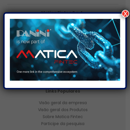
X
Matica Fintec S.p.A.
Escritório registado: Via Giuseppe Parini n. 9, 20121
Milano (MI)
Sede administrativa: Via Varallo 24/b, 10153 Torino
(TO)
Telefone:
+39.011.8176011
Visitar o site
PANINI
North America
1229 Byers Road
Miamisburg, OH 45342 – USA
Phone:
+1.937.291.2195
Links Populares
Visão geral da empresa
Visão geral
dos Produtos
Sobre Matica Fintec
Participe da pesquisa