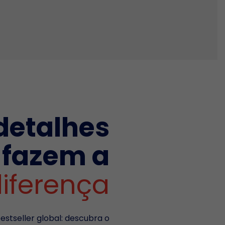
detalhes
fazem a
iferença
bestseller global: descubra o