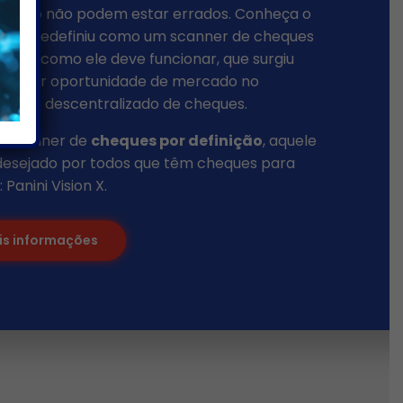
 globo não podem estar errados. Conheça o
vo que redefiniu como um scanner de cheques
cer e como ele deve funcionar, que surgiu
 maior oportunidade de mercado no
ento descentralizado de cheques.
o scanner de
cheques por definição
, aquele
desejado por todos que têm cheques para
Panini Vision X.
is informações