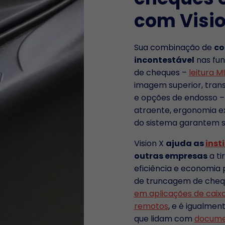
com Visi
Sua combinação de
co
incontestável
nas fun
de cheques –
leitura M
imagem superior, tran
e opções de endosso –
atraente, ergonomia ex
do sistema garantem s
Vision X
ajuda as
inst
outras empresas
a ti
eficiência e economia 
de truncagem de cheq
em aplicações de caixa
remotos
, e é igualmen
que lidam com
docume