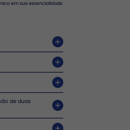
único em sua essencialidade.
add
add
add
são de duas
add
add