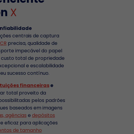
on
X
nfiabilidade
ções centrais de captura
ICR
precisa, qualidade de
sporte impecável do papel
 custo total de propriedade
cepcional e escalabilidade
eu sucesso contínuo.
ituições financeiras
e
rar total proveito da
possibilitadas pelos padrões
ues baseados em imagens
s, agências
e
depósitos
te eficaz para aplicações
ntos de tamanho