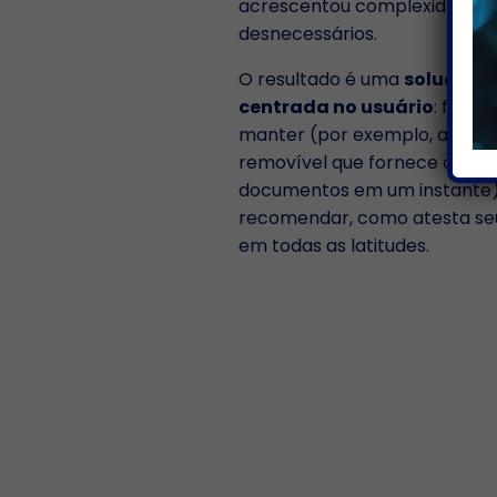
acrescentou complexidade, p
desnecessários.
O resultado é uma
solução e
centrada no usuário
: fácil 
manter (por exemplo, a inigua
removível que fornece acesso
documentos em um instante) 
recomendar, como atesta seu
em todas as latitudes.