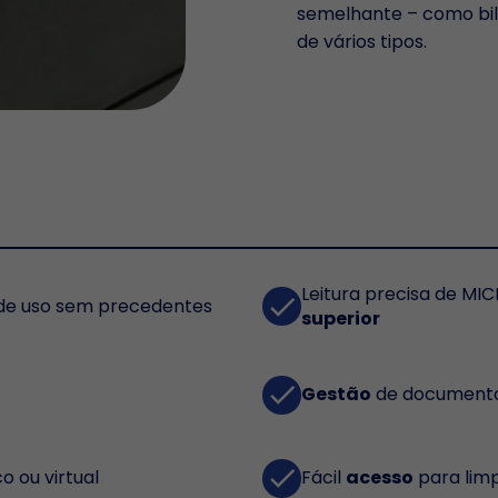
semelhante – como bil
de vários tipos.
Leitura precisa de MI
done
 de uso sem precedentes
superior
done
Gestão
de documento
done
co ou virtual
Fácil
acesso
para lim