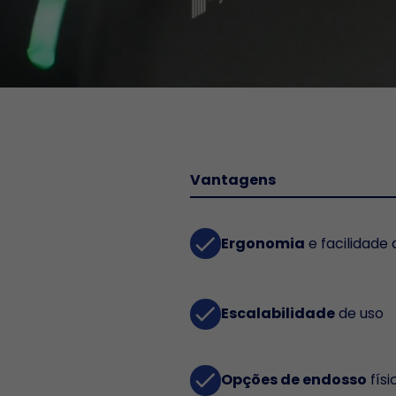
Vantagens
done
Ergonomia
e facilidade
done
Escalabilidade
de uso
done
Opções de endosso
físi