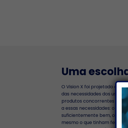
Uma escolha
O Vision X foi projetado após
das necessidades dos usuário
produtos concorrentes tinha
a essas necessidades: o que n
suficientemente bem, o que t
mesmo o que tinham feito mu