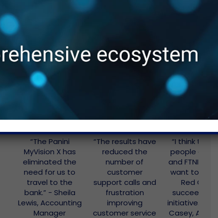
Other Case Studies
“The Panini
“The results have
“I think that 
MyVision X has
reduced the
people at Pan
eliminated the
number of
and FTNI reall
need for us to
customer
want to see 
travel to the
support calls and
Red Cross
bank.” - Sheila
frustration
succeed in t
Lewis, Accounting
improving
initiative.” - 
Manager
customer service
Casey, Ameri