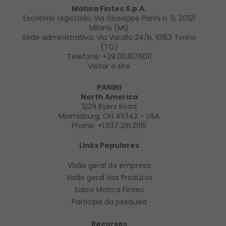
Matica Fintec S.p.A.
Escritório registado: Via Giuseppe Parini n. 9, 20121
Milano (MI)
Sede administrativa: Via Varallo 24/b, 10153 Torino
(TO)
Telefone:
+39.011.8176011
Visitar o site
PANINI
North America
1229 Byers Road
Miamisburg, OH 45342 – USA
Phone:
+1.937.291.2195
Links Populares
Visão geral da empresa
Visão geral
dos Produtos
Sobre Matica Fintec
Participe da pesquisa
Recursos