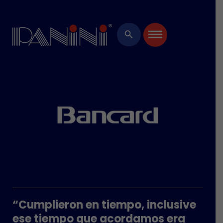
Ide
Bi
HARD
Ever
Man
Pro
Softw
search
Cen
Servi
“Cumplieron en tiempo, inclusive
ese tiempo que acordamos era