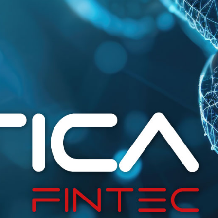
a caixa correspondente abaixo, autorizo a Empresa a
processar meus dados pessoais e de contato para os
fins detalhados no ponto e) - marketing sem perfil
(SE VOCÊ TEM MENOS DE 18 ANOS DE IDADE, ESTE
FORMULÁRIO DEVE SER ASSINADO PELA PESSOA COM
RESPONSABILIDADE PARENTAL):
Eu consinto
O consentimento é opcional - verifique nossa divulgação de privacidade
sobre como revogar e como gerenciar seu método de contato preferido.